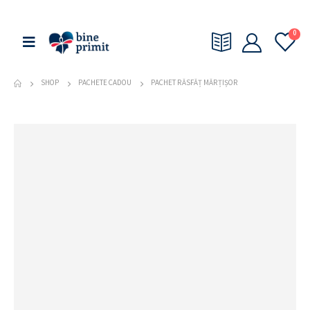
0
SHOP
PACHETE CADOU
PACHET RĂSFĂȚ MĂRȚIȘOR