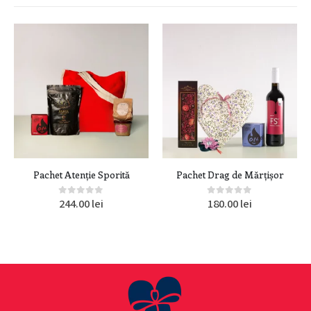
Pachet Atenție Sporită
Pachet Drag de Mărțișor
244.00
lei
180.00
lei
0
out of 5
0
out of 5