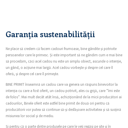
Garanția sustenabilității
Ne place să credem că facem cadouri frumoase, bine gândite și potrivite
persoanelor care le primesc. Și este important să ne gândim cum e mai bine
să procedăm, căci acel cadou nu este un simplu obiect, ascunde o intenție,
un gând, o acțiune mai largă. Acel cadou vorbește și despre cel care îl
oferă, și despre cel care îl primește.
BINE PRIMIT înseamnă un cadou care va genera un răspuns binevoitor la
intenția cu care a fost oferit, un cadou potrivit, ales cu grijă, care ”îmi este
de folos”. Mai mult decât atât însă, achiziționând de la micii producători ai
cadourilor, Binele oferit este astfel bine primit de două ori pentru că
producătorii vor putea să continue să-și desfășoare activitatea și să susțină
misiunea lor social și de mediu.
Și pentru că o parte dintre produsele pe care le veți regăsi pe site și în