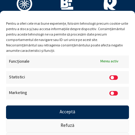
Pentru a oferi cele mai bune experiențe, folosim tehnologii precum cookie-urile
pentru a stoca și/sau accesa informațiile despre dispozitiv. Consimțământul
pentru aceste tehnologii ne va permite să procesăm date precum
comportamentul de navigare sau ID-uri unice pe acest site.
Neconsimțământul sau retragerea consimțământului poate afecta negativ
anumite caracteristici și funcții.
Funcționale
Mereu activ
Statistici
Marketing
© Viitor Plus. Toate drepturile rezervate. Creat de
Ceriza
.
Acceptă
Refuză
Termeni și condiții
|
Retur
|
Politică de confidențialitate
|
Politică de cookies
|
A.N.P.C
|
Soluționare litigii