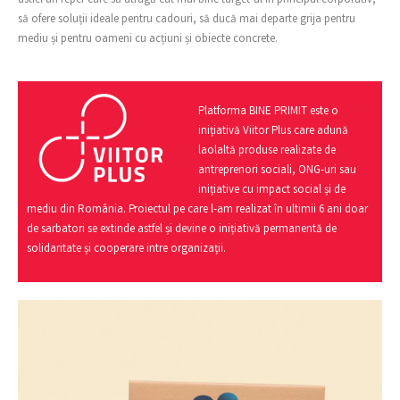
astfel un reper care să atragă cât mai bine target-ul în principal corporativ,
să ofere soluții ideale pentru cadouri, să ducă mai departe grija pentru
mediu și pentru oameni cu acțiuni și obiecte concrete.
Platforma BINE PRIMIT este o
inițiativă Viitor Plus care adună
laolaltă produse realizate de
antreprenori sociali, ONG-uri sau
inițiative cu impact social și de
mediu din România. Proiectul pe care l-am realizat în ultimii 6 ani doar
de sarbatori se extinde astfel și devine o inițiativă permanentă de
solidaritate și cooperare intre organizații.