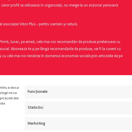
l căror profit se utilizează în organizații, nu merge la un acționar persoană
al asociației Viitor Plus – pentru oameni și natură.
 Primit, lunar, pe email, cele mai noi recomandări de produse prietenoase cu
social. Abonează-te și pe lângă recomandările de produse, vei fi la curent cu
i cu cele mai noi tendințe în domeniul economiei sociale prin articolele de pe
entru a stoca
Funcționale
logii ne va
e acest site.
mite
Statistici
Marketing