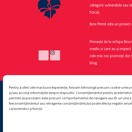
categorii vulnerabile sau a
fizică).
Bine Primit este un proiect 
Primește de la echipa Bine
mediu și care au și impact 
cele mai noi promoții dar ș
blog.
Pentru a oferi cele mai bune experiențe, folosim tehnologii precum cookie-urile p
și/sau accesa informațiile despre dispozitiv. Consimțământul pentru aceste tehno
permite să procesăm date precum comportamentul de navigare sau ID-uri unice p
Neconsimțământul sau retragerea consimțământului poate afecta negativ anu
caracteristici și funcții.