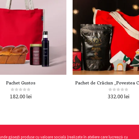
Pachet Gustos
Pachet de Crăciun „Povestea C
0
out of 5
0
out of 5
182.00
lei
332.00
lei
unde găsești produse cu valoare socială (realizate în ateliere care lucrează cu