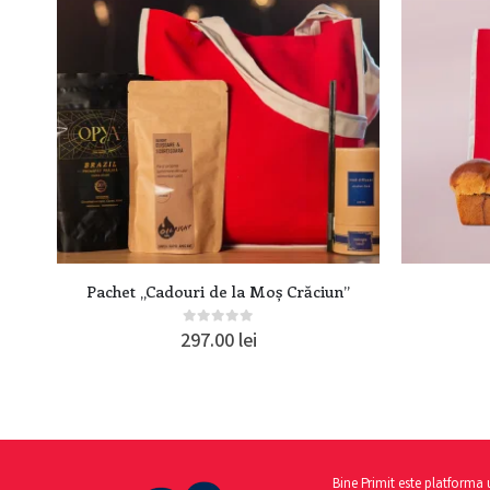
Pachet „Cadouri de la Moș Crăciun”
0
out of 5
297.00
lei
Bine Primit este platforma 