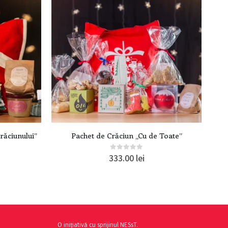
răciunului”
Pachet de Crăciun „Cu de Toate”
0
out of 5
333.00
lei
O inițiativă cu sprijinul NESsT.