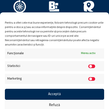
Pentru a oferi cele mai bune experiențe, folosim tehnologii precum cookie-urile
pentru a stoca și/sau accesa informațiile despre dispozitiv. Consimțământul
pentru aceste tehnologii ne va permite să procesăm date precum
comportamentul de navigare sau ID-uri unice pe acest site.
Neconsimțământul sau retragerea consimțământului poate afecta negativ
anumite caracteristici și funcții.
Funcționale
Mereu activ
Statistici
Marketing
© Viitor Plus. Toate drepturile rezervate. Creat de
Ceriza
.
Acceptă
Refuză
Termeni și condiții
|
Retur
|
Politică de confidențialitate
|
Politică de cookies