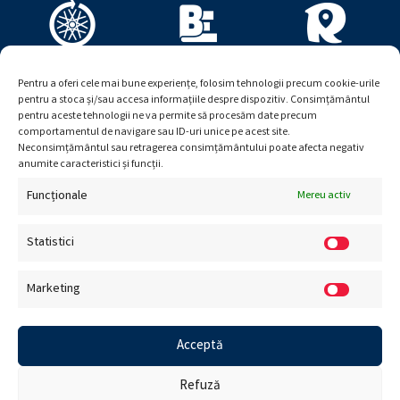
Pentru a oferi cele mai bune experiențe, folosim tehnologii precum cookie-urile
pentru a stoca și/sau accesa informațiile despre dispozitiv. Consimțământul
pentru aceste tehnologii ne va permite să procesăm date precum
comportamentul de navigare sau ID-uri unice pe acest site.
Neconsimțământul sau retragerea consimțământului poate afecta negativ
anumite caracteristici și funcții.
Funcționale
Mereu activ
Statistici
Marketing
© Viitor Plus. Toate drepturile rezervate. Creat de
Ceriza
.
Acceptă
Refuză
Termeni și condiții
|
Retur
|
Politică de confidențialitate
|
Politică de cookies